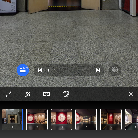
1
/
40
1
已暂停，点击播放
1
2
3
4
5
6